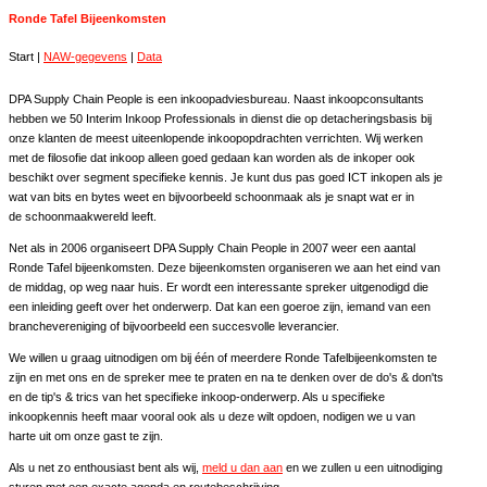
Ronde Tafel Bijeenkomsten
Start |
NAW-gegevens
|
Data
DPA Supply Chain People is een inkoopadviesbureau. Naast inkoopconsultants
hebben we 50 Interim Inkoop Professionals in dienst die op detacheringsbasis bij
onze klanten de meest uiteenlopende inkoopopdrachten verrichten. Wij werken
met de filosofie dat inkoop alleen goed gedaan kan worden als de inkoper ook
beschikt over segment specifieke kennis. Je kunt dus pas goed ICT inkopen als je
wat van bits en bytes weet en bijvoorbeeld schoonmaak als je snapt wat er in
de schoonmaakwereld leeft.
Net als in 2006 organiseert DPA Supply Chain People in 2007 weer een aantal
Ronde Tafel bijeenkomsten. Deze bijeenkomsten organiseren we aan het eind van
de middag, op weg naar huis. Er wordt een interessante spreker uitgenodigd die
een inleiding geeft over het onderwerp. Dat kan een goeroe zijn, iemand van een
branchevereniging of bijvoorbeeld een succesvolle leverancier.
We willen u graag uitnodigen om bij één of meerdere Ronde Tafelbijeenkomsten te
zijn en met ons en de spreker mee te praten en na te denken over de do's & don'ts
en de tip's & trics van het specifieke inkoop-onderwerp. Als u specifieke
inkoopkennis heeft maar vooral ook als u deze wilt opdoen, nodigen we u van
harte uit om onze gast te zijn.
Als u net zo enthousiast bent als wij,
meld u dan aan
en we zullen u een uitnodiging