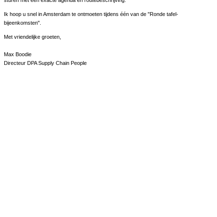
sturen met een exacte agenda en routebeschrijving.
Ik hoop u snel in Amsterdam te ontmoeten tijdens één van de "Ronde tafel-
bijeenkomsten".
Met vriendelijke groeten,
Max Boodie
Directeur DPA Supply Chain People