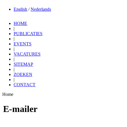
English
/
Nederlands
HOME
|
PUBLICATIES
|
EVENTS
|
VACATURES
|
SITEMAP
|
ZOEKEN
|
CONTACT
Home
E-mailer