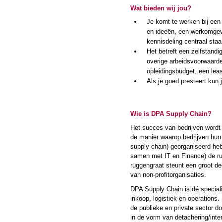
Wat bieden wij jou?
Je komt te werken bij een 
en ideeën, een werkomgev
kennisdeling centraal staan
Het betreft een zelfstandi
overige arbeidsvoorwaarde
opleidingsbudget, een lea
Als je goed presteert kun 
Wie is DPA Supply Chain?
Het succes van bedrijven wordt 
de manier waarop bedrijven hun 
supply chain) georganiseerd h
samen met IT en Finance) de ru
ruggengraat steunt een groot d
van non-profitorganisaties.
DPA Supply Chain is dé specialis
inkoop, logistiek en operations
de publieke en private sector d
in de vorm van detachering/int