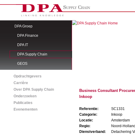
DPA Groep
DPA Finance
DPA IT
DPA Supply Chain
GEOS
Opdrachtgevers
Carrière
Over DPA Supply Chain
Business Consultant Procurem
Onderzoeken
Inkoop
Publicaties
Referentie:
SC1331
Evenementen
Categorie:
Inkoop
Locatie:
Amsterdam
Regio:
Noord-Hollan
Dienstverband:
Detachering V