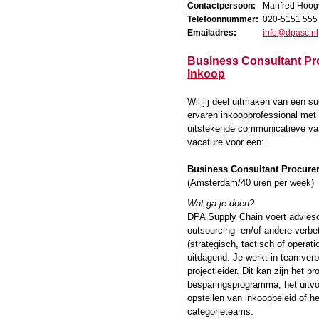
Contactpersoon:
Manfred Hoog
Telefoonnummer:
020-5151 555
Emailadres:
info@dpasc.nl
Business Consultant Pro
Inkoop
Wil jij deel uitmaken van een s
ervaren inkoopprofessional met
uitstekende communicatieve v
vacature voor een:
Business Consultant Procure
(Amsterdam/40 uren per week)
Wat ga je doen?
DPA Supply Chain voert adviesop
outsourcing- en/of andere verbe
(strategisch, tactisch of operati
uitdagend. Je werkt in teamverb
projectleider. Dit kan zijn he
besparingsprogramma, het uitvo
opstellen van inkoopbeleid of h
categorieteams.