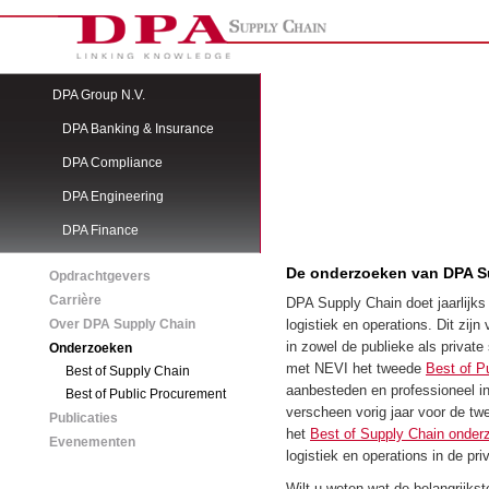
DPA Group N.V.
DPA Banking & Insurance
DPA Compliance
DPA Engineering
DPA Finance
DPA IT
De onderzoeken van DPA S
Opdrachtgevers
DPA Legal
Carrière
DPA Supply Chain doet jaarlijks
Over DPA Supply Chain
logistiek en operations. Dit zi
DPA Recht & Ruimte
in zowel de publieke als priva
Onderzoeken
DPA Sociale Zekerheid
met NEVI het tweede
Best of P
Best of Supply Chain
aanbesteden en professioneel i
Best of Public Procurement
DPA Supply Chain
v
erscheen vorig jaar voor de tw
Publicaties
GEOS
het
Best of Supply Chain onder
Evenementen
logistiek en operations in de pri
Wilt u weten wat de belangrijks