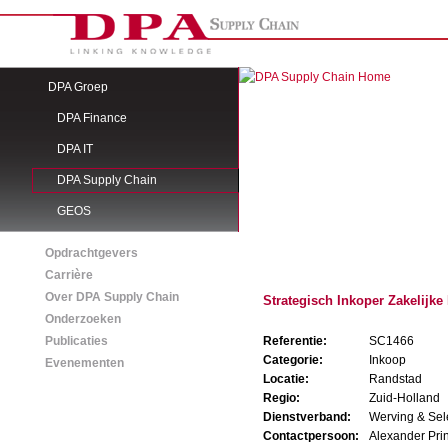
DPA Groep
DPA Finance
DPA IT
DPA Supply Chain
GEOS
Opdrachtgevers
Carrière
Over DPA Supply Chain
Strategisch Inkoper Zakelijke
Onderzoeken
Publicaties
Referentie:
SC1466
Categorie:
Inkoop
Evenementen
Locatie:
Randstad
Regio:
Zuid-Holland
Dienstverband:
Werving & Sel
Contactpersoon:
Alexander Pri