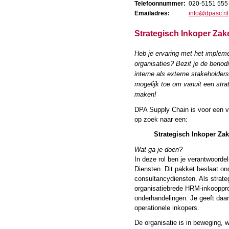
Telefoonnummer:
020-5151 555
Emailadres:
info@dpasc.nl
Strategisch Inkoper Zake
Heb je ervaring met het imple
organisaties? Bezit je de beno
interne als externe stakeholde
mogelijk toe om vanuit een stra
maken!
DPA Supply Chain is voor een v
op zoek naar een:
Strategisch Inkoper Zak
Wat ga je doen?
In deze rol ben je verantwoordel
Diensten. Dit pakket beslaat o
consultancydiensten. Als strateg
organisatiebrede HRM-inkooppro
onderhandelingen. Je geeft daa
operationele inkopers.
De organisatie is in beweging, w