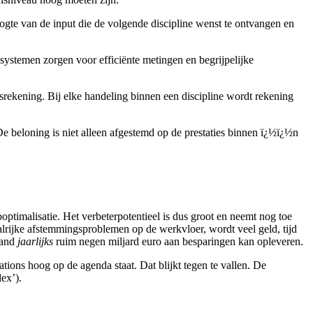
gte van de input die de volgende discipline wenst te ontvangen en
T-systemen zorgen voor efficiënte metingen en begrijpelijke
esrekening. Bij elke handeling binnen een discipline wordt rekening
beloning is niet alleen afgestemd op de prestaties binnen ï¿½ï¿½n
optimalisatie. Het verbeterpotentieel is dus groot en neemt nog toe
talrijke afstemmingsproblemen op de werkvloer, wordt veel geld, tijd
rland
jaarlijks
ruim negen miljard euro aan besparingen kan opleveren.
ions hoog op de agenda staat. Dat blijkt tegen te vallen. De
ex’).