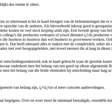
ijkt dus ruimte te zitten.
ns zo interessant is het in kaart brengen van de belemmeringen die er v
n opzichte van de anderen. Als bijvoorbeeld inkoop goed is georganiseer
stieke kosten en veel
stock keeping units
zijn. Een tweede groep van bel
hun collega’s die producten verkopen of zowel diensten ï¿½ls producten 
es die
business to business
dan wel
business to government
werken. Ook 
gen is. Dat heeft uiteraard alles te maken met de complexiteit, zeker als
ties met veel hoogopgeleiden, niet teveel mensen die al lang in dienst
het ontschottingsonderzoek ook in kaart gebracht waar de grootste kans
iswaar onderkent men het belang van een goed op elkaar afgestemde Bes
r men het belang van die beide elementen bij ontschotting maar laag ac
lignment
van belang zijn, ï¿½ï¿½n of meer concrete aanbevelingen.
 begrijpen. Over en weer moet de minimaal benodigde, essentiële kenni