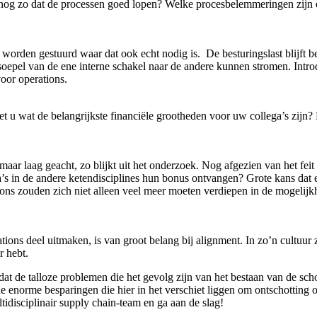
og zo dat de processen goed lopen? Welke procesbelemmeringen zijn er
 worden gestuurd waar dat ook echt nodig is. De besturingslast blijft b
epel van de ene interne schakel naar de andere kunnen stromen. Introdu
oor operations.
t u wat de belangrijkste financiële grootheden voor uw collega’s zijn?
laag geacht, zo blijkt uit het onderzoek. Nog afgezien van het feit da
a’s in de andere ketendisciplines hun bonus ontvangen? Grote kans dat
ions zouden zich niet alleen veel meer moeten verdiepen in de mogelij
tions deel uitmaken, is van groot belang bij alignment. In zo’n cultuur 
r hebt.
t de talloze problemen die het gevolg zijn van het bestaan van de schot
de enorme besparingen die hier in het verschiet liggen om ontschotting o
tidisciplinair supply chain-team en ga aan de slag!