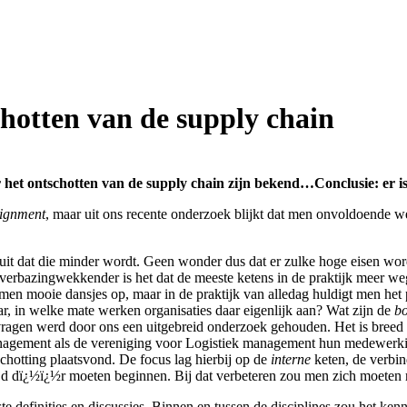
chotten van de supply chain
et ontschotten van de supply chain zijn bekend…Conclusie: er is 
lignment
, maar uit ons recente onderzoek blijkt dat men onvoldoende w
st uit dat die minder wordt. Geen wonder dus dat er zulke hoge eisen wo
e verbazingwekkender is het dat de meeste ketens in de praktijk meer
men mooie dansjes op, maar in de praktijk van alledag huldigt men het 
r, in welke mate werken organisaties daar eigenlijk aan? Wat zijn de
bo
ragen werd door ons een uitgebreid onderzoek gehouden. Het is breed opg
management als de vereniging voor Logistiek management hun medewerk
hotting plaatsvond. De focus lag hierbij op de
interne
keten, de verbin
ijd dï¿½ï¿½r moeten beginnen. Bij dat verbeteren zou men zich moeten 
te definities en discussies. Binnen en tussen de disciplines zou het ke