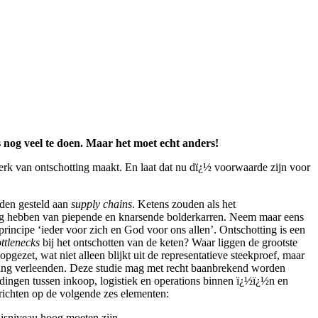
nog veel te doen. Maar het moet echt anders!
erk van ontschotting maakt. En laat dat nu dï¿½ voorwaarde zijn voor
rden gesteld aan
supply chains
. Ketens zouden als het
 weg hebben van piepende en knarsende bolderkarren. Neem maar eens
principe ‘ieder voor zich en God voor ons allen’. Ontschotting is een
ttlenecks
bij het ontschotten van de keten? Waar liggen de grootste
ezet, wat niet alleen blijkt uit de representatieve steekproef, maar
ing verleenden. Deze studie mag met recht baanbrekend worden
dingen tussen inkoop, logistiek en operations binnen ï¿½ï¿½n en
richten op de volgende zes elementen:
nnisniveau hoog moeten zijn.