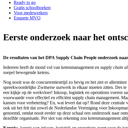
Ready to go
Gratis schoolboeken
Voor medewerkers
Enquete MVO
Eerste onderzoek naar het onts
De resultaten van het DPA Supply Chain People onderzoek naar h
Iedereen heeft de mond vol van ketenmanagement en
supply chain a
soepel bewegende ketens.
Nog nooit was de concurrentiestrijd zo hevig en het ziet er allermin
spreekwoordelijke Zwitserse uurwerk in elkaar moeten zitten. Des t
een kijkje op de werkvloer! Inkoop, logistiek en operations voeren sa
voorwaarde voor effectief en efficiënt supply chain management. Maa
kansen voor verbetering? En, wat levert dat op? Rond deze centrale v
ook uit het feit dat zowel de Nederlandse Vereniging voor Inkoop
genoemd, omdat nooit eerder op deze schaal een onderzoek naar ontsc
dezelfde organisatie. Per slot van rekening zou ketenmanagement alt
Kennis:
kennis van inkoop, logistiek en operations zorgt voor de juis