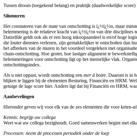
Tussen droom (toegekend belang) en praktijk (daadwerkelijke score) bl
Silomuren
Het constateren van de mate van ontschotting is ï¿½ï¿½n, maar minste
belemmering is de relatieve kracht van ï¿½ï¿½n van drie disciplines te
Datzelfde geldt ook als er een hoog inkoopaandeel is en/of hoge logi
die louter diensten verlenen, zijn gemakkelijker te ontschotten dan 
het afbreken van de muren in het voordeel vergeleken met organisati
chain-ontschotting. Hoe groter, hoe lastiger alignment te bewerkstelli
belemmeringen voor ontschotting ligt op het menselijke vlak. Organisa
ontschottingsindex.
Als u niet oppast, wordt ontschotting een
mer à boire
. Daarom is in 
blijken te liggen bij de elementen Besturing, Financiën en HRM. Wel
getuige de lage score hier. Anders ligt dat bij Financiën en HRM, waa
Aanbevelingen
Hieronder geven wij voor elk van de zes elementen die voor keten-
a
Kennis: begrijp uw collega
Weet wat uw collega bezighoudt. Goed samenwerken begint met elkaar
Processen: neem de processen periodiek onder de loep