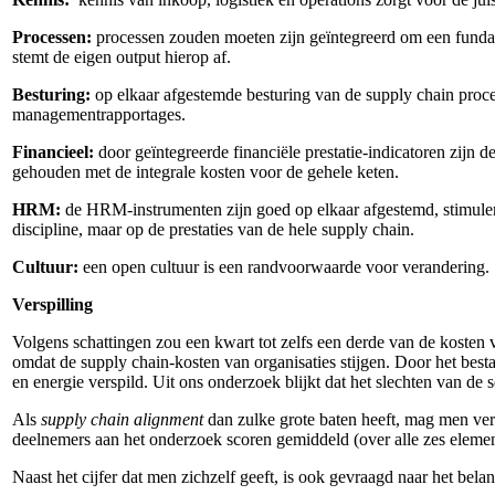
Processen:
processen zouden moeten zijn geïntegreerd om een fundam
stemt de eigen output hierop af.
Besturing:
op elkaar afgestemde besturing van de supply chain process
managementrapportages.
Financieel:
door geïntegreerde financiële prestatie-indicatoren zijn 
gehouden met de integrale kosten voor de gehele keten.
HRM
:
de HRM-instrumenten zijn goed op elkaar afgestemd, stimuler
discipline, maar op de prestaties van de hele supply chain.
Cultuur:
een open cultuur is een randvoorwaarde voor verandering.
Verspilling
Volgens schattingen zou een kwart tot zelfs een derde van de kosten v
omdat de supply chain-kosten van organisaties stijgen. Door het besta
en energie verspild. Uit ons onderzoek blijkt dat het slechten van de 
Als
supply chain alignment
dan zulke grote baten heeft, mag men verw
deelnemers aan het onderzoek scoren gemiddeld (over alle zes element
Naast het cijfer dat men zichzelf geeft, is ook gevraagd naar het belan