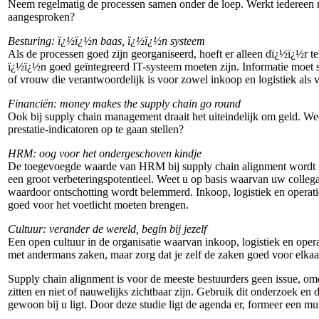
Neem regelmatig de processen samen onder de loep. Werkt iedereen n
aangesproken?
Besturing: ï¿½ï¿½n baas, ï¿½ï¿½n systeem
Als de processen goed zijn georganiseerd, hoeft er alleen dï¿½ï¿½r te
ï¿½ï¿½n goed geïntegreerd IT-systeem moeten zijn. Informatie moet so
of vrouw die verantwoordelijk is voor zowel inkoop en logistiek als v
Financiën: money makes the supply chain go round
Ook bij supply chain management draait het uiteindelijk om geld. Wee
prestatie-indicatoren op te gaan stellen?
HRM
: oog voor het ondergeschoven kindje
De toegevoegde waarde van HRM bij supply chain alignment wordt maar 
een groot verbeteringspotentieel. Weet u op basis waarvan uw colleg
waardoor ontschotting wordt belemmerd. Inkoop, logistiek en operat
goed voor het voetlicht moeten brengen.
Cultuur: verander de wereld, begin bij jezelf
Een open cultuur in de organisatie waarvan inkoop, logistiek en opera
met andermans zaken, maar zorg dat je zelf de zaken goed voor elkaa
Supply chain alignment is voor de meeste bestuurders geen issue, omda
zitten en niet of nauwelijks zichtbaar zijn. Gebruik dit onderzoek en 
gewoon bij u ligt. Door deze studie ligt de agenda er, formeer een mul