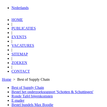
Nederlands
HOME
|
PUBLICATIES
|
EVENTS
|
VACATURES
|
SITEMAP
|
ZOEKEN
|
CONTACT
Home
> Best of Supply Chain
Best of Supply Chain
Bestel het onderzoeksrapport 'Schotten & Schuttingen'
Ronde Tafel bijeenkomsten
E-mailer
Bestel bundels Max Boodie