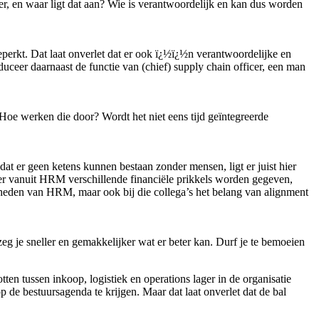
, en waar ligt dat aan? Wie is verantwoordelijk en kan dus worden
eperkt. Dat laat onverlet dat er ook ï¿½ï¿½n verantwoordelijke en
ceer daarnaast de functie van (chief) supply chain officer, een man
 Hoe werken die door? Wordt het niet eens tijd geïntegreerde
t er geen ketens kunnen bestaan zonder mensen, ligt er juist hier
 er vanuit HRM verschillende financiële prikkels worden gegeven,
kheden van HRM, maar ook bij die collega’s het belang van alignment
zeg je sneller en gemakkelijker wat er beter kan. Durf je te bemoeien
ten tussen inkoop, logistiek en operations lager in de organisatie
p de bestuursagenda te krijgen. Maar dat laat onverlet dat de bal