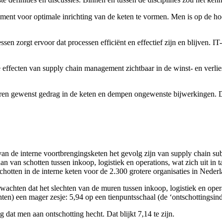
ent voor optimale inrichting van de keten te vormen. Men is op de hoo
en zorgt ervoor dat processen efficiënt en effectief zijn en blijven. I
de effecten van supply chain management zichtbaar in de winst- en verli
en gewenst gedrag in de keten en dempen ongewenste bijwerkingen. De 
an de interne voortbrengingsketen het gevolg zijn van supply chain sub
an van schotten tussen inkoop, logistiek en operations, wat zich uit in 
schotten in de interne keten voor de 2.300 grotere organisaties in Nede
achten dat het slechten van de muren tussen inkoop, logistiek en operat
en) een mager zesje: 5,94 op een tienpuntsschaal (de ‘ontschottingsind
g dat men aan ontschotting hecht. Dat blijkt 7,14 te zijn.