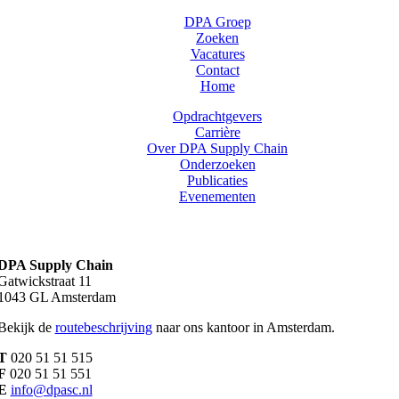
DPA Groep
Zoeken
Vacatures
Contact
Home
Opdrachtgevers
Carrière
Over DPA Supply Chain
Onderzoeken
Publicaties
Evenementen
DPA Supply Chain
Gatwickstraat 11
1043 GL Amsterdam
Bekijk de
routebeschrijving
naar ons kantoor in Amsterdam.
T
020 51 51 515
F
020 51 51 551
E
info@dpasc.nl