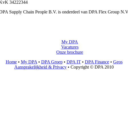
KvK 34222344
DPA Supply Chain People B.V. is onderdeel van DPA Flex Group N.V
My DPA
Vacatures
Onze brochure
Home
•
My DPA
•
DPA Groep
•
DPA IT
•
DPA Finance
•
Geos
Aansprakelijkheid & Privacy
• Copyright © DPA 2010