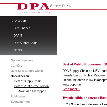
DPA Groep
DPA Finance
DPA IT
DPA Supply Chain
GEOS
Opdrachtgevers
Best of Public Procurement 20
Carrière
DPA Supply Chain en NEVI nodig
Over DPA Supply Chain
tweede Best of Public Procure
Onderzoeken
unieke inzichten in uw inkoopprof
Best of Supply Chain
www.bopp.nu
Best of Public Procurement
Lees meer...
Download het rapport
Publicaties
Tweede editie onderzoek Best
Evenementen
In 2009 vond voor de eerste ke