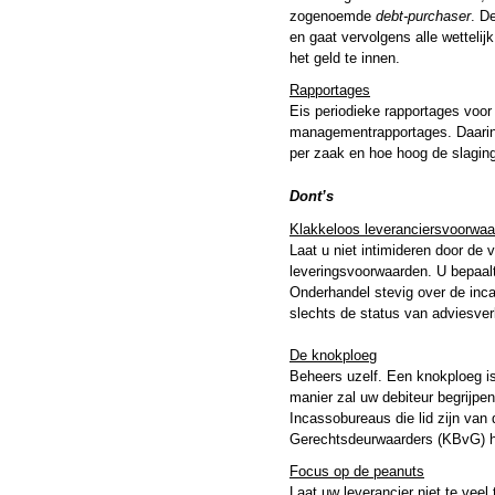
zogenoemde
debt-purchaser
. D
en gaat vervolgens alle wettelij
het geld te innen.
Rapportages
Eis periodieke rapportages voor
managementrapportages. Daarin 
per zaak en hoe hoog de slagin
Dont’s
Klakkeloos leveranciersvoorwaa
Laat u niet intimideren door de v
leveringsvoorwaarden. U bepaalt
Onderhandel stevig over de inc
slechts de status van adviesver
De knokploeg
Beheers uzelf. Een knokploeg is
manier zal uw debiteur begrijpen
Incassobureaus die lid zijn van
Gerechtsdeurwaarders (KBvG) 
Focus op de peanuts
Laat uw leverancier niet te veel