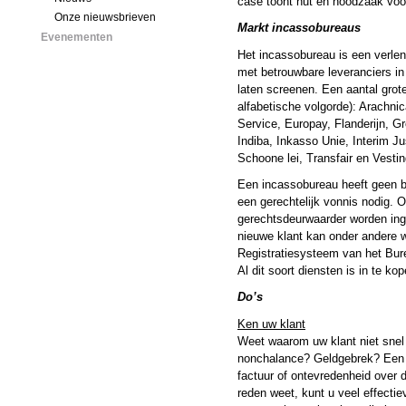
case toont nut en noodzaak voor 
Onze nieuwsbrieven
Markt incassobureaus
Evenementen
Het incassobureau is een verlen
met betrouwbare leveranciers in
laten screenen. Een aantal grot
alfabetische volgorde): Arachn
Service, Europay, Flanderijn, 
Indiba, Inkasso Unie, Interim Ju
Schoone lei, Transfair en Vesti
Een incassobureau heeft geen b
een gerechtelijk vonnis nodig. 
gerechtsdeurwaarder worden ing
nieuwe klant kan onder andere w
Registratiesysteem van het Bure
Al dit soort diensten is in te kop
Do’s
Ken uw klant
Weet waarom uw klant niet snel 
nonchalance? Geldgebrek? Een 
factuur of ontevredenheid over 
reden weet, kunt u veel effectie