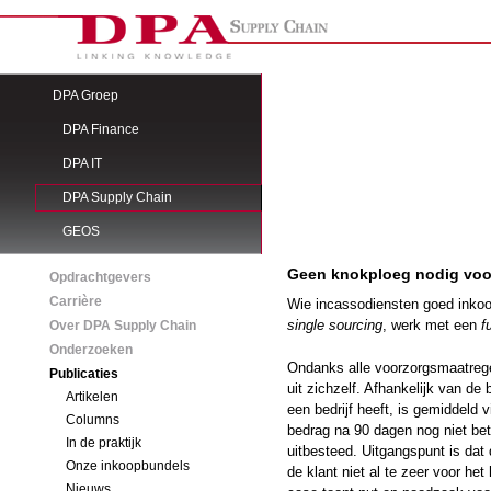
DPA Groep
DPA Finance
DPA IT
DPA Supply Chain
GEOS
Geen knokploeg nodig voo
Opdrachtgevers
Carrière
Wie incassodiensten goed inkoop
single sourcing
, werk met een
f
Over DPA Supply Chain
Onderzoeken
Ondanks alle voorzorgsmaatregel
Publicaties
uit zichzelf. Afhankelijk van de
Artikelen
een bedrijf heeft, is gemiddeld 
Columns
bedrag na 90 dagen nog niet bet
In de praktijk
uitbesteed. Uitgangspunt is dat 
Onze inkoopbundels
de klant niet al te zeer voor h
Nieuws