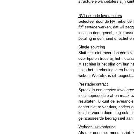
structurele wanbetalers zijn kunt
NVI-erkende leveranciers
Selecteer door de NVI erkende l
full service
werken, dat wil zegg
incasso door gerechtelijke tuss
betaling in één hand effectief en
Single sourcing
Sluit met niet meer dan één leve
over tips en trucs bij het incas
Misschien is het slim om hun n
tip is het in rekening laten bre
weken. Wettelijk is dit toegesta
Prestatiecontract
Spreek in een
service level agr
incassoprocedure af en maak uw 
resultaten. U kunt de leverancie
echter niet te ver door, anders 
klusjes voor u doen. Leg ook in
geïncasseerde bedrag snel aan u
Verkoop uw vordering
Als u er geen heil meer in ziet,